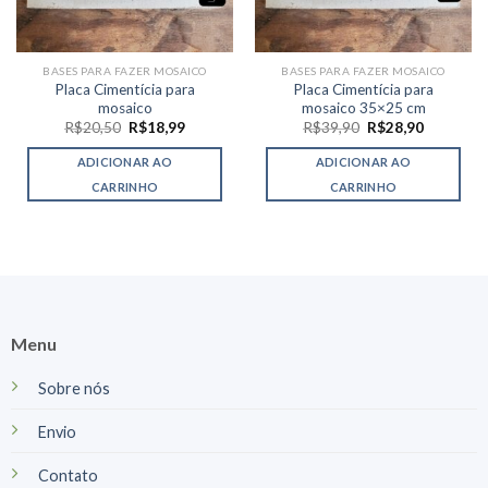
BASES PARA FAZER MOSAICO
BASES PARA FAZER MOSAICO
Placa Cimentícia para
Placa Cimentícia para
mosaico
mosaico 35×25 cm
O
O
O
O
R$
20,50
R$
18,99
R$
39,90
R$
28,90
preço
preço
preço
preço
original
atual
original
atual
ADICIONAR AO
ADICIONAR AO
era:
é:
era:
é:
R$20,50.
R$18,99.
R$39,90.
R$28,90.
CARRINHO
CARRINHO
Menu
Sobre nós
Envio
Contato