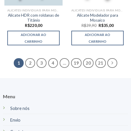
ALICATES INDIVIDUAIS PARA MOSAICO
ALICATES INDIVIDUAIS PARA MOSAICO
Alicate HDR com roldanas de
Alicate Modelador para
Titânio
Mosaico
O
O
R$
220,00
R$
39,90
R$
35,00
preço
preço
original
atual
ADICIONAR AO
ADICIONAR AO
era:
é:
R$39,90.
R$35,00.
CARRINHO
CARRINHO
1
2
3
4
…
19
20
21
Menu
Sobre nós
Envio