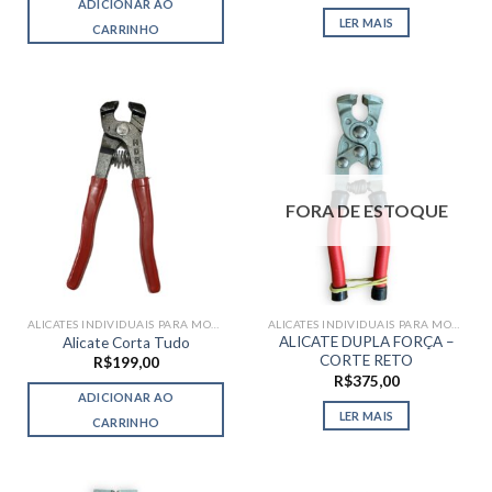
ADICIONAR AO
era:
é:
LER MAIS
R$65,00.
R$59,90.
CARRINHO
FORA DE ESTOQUE
ALICATES INDIVIDUAIS PARA MOSAICO
ALICATES INDIVIDUAIS PARA MOSAICO
ALICATE DUPLA FORÇA –
Alicate Corta Tudo
CORTE RETO
R$
199,00
R$
375,00
ADICIONAR AO
LER MAIS
CARRINHO