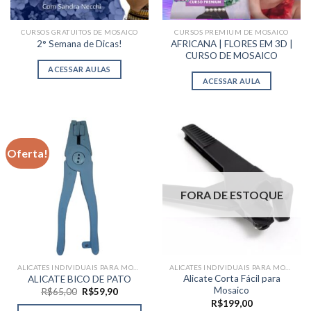
CURSOS GRATUITOS DE MOSAICO
CURSOS PREMIUM DE MOSAICO
AFRICANA | FLORES EM 3D |
2° Semana de Dicas!
CURSO DE MOSAICO
ACESSAR AULAS
ACESSAR AULA
Oferta!
FORA DE ESTOQUE
ALICATES INDIVIDUAIS PARA MOSAICO
ALICATES INDIVIDUAIS PARA MOSAICO
Alicate Corta Fácil para
ALICATE BICO DE PATO
Mosaico
O
O
R$
65,00
R$
59,90
preço
preço
R$
199,00
original
atual