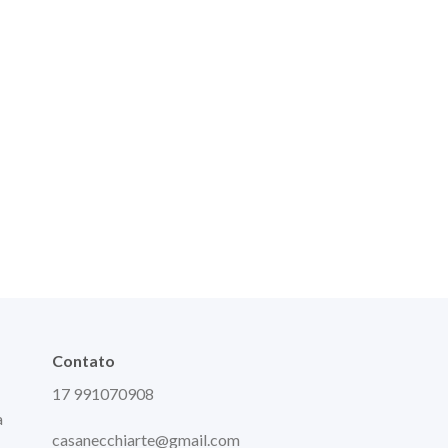
Contato
17 991070908
a
casanecchiarte@gmail.com