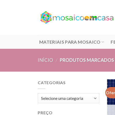
Skip
to
content
MATERIAIS PARA MOSAICO
F
INÍCIO
/
PRODUTOS MARCADOS C
CATEGORIAS
Ofer
PREÇO