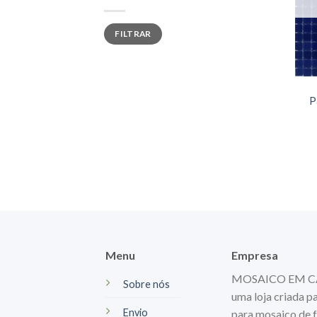
Preço
Preço
FILTRAR
mínimo
máximo
P
Menu
Empresa
MOSAICO EM CASA
Sobre nós
uma loja criada p
Envio
para mosaico de f