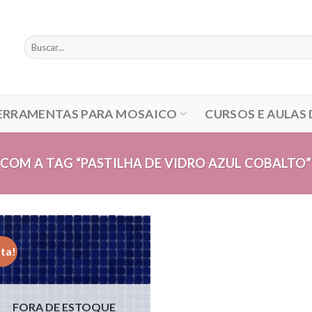
Pesquisar
por:
ERRAMENTAS PARA MOSAICO
CURSOS E AULAS
OM A TAG “PASTILHA DE VIDRO AZUL COBALTO”
ta!
FORA DE ESTOQUE