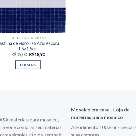
PASTILHAS DE VIDRO
astilha de vidro lisa Azul escura
1,5×1,5cm
O
O
R$
35,00
R$
18,90
preço
preço
original
atual
LER MAIS
era:
é:
R$35,00.
R$18,90.
Mosaico em casa - Loja de
materias para mosaico
 materiais para mosaico,
ara você comprar seu material
Atendimento 100% on-line par
orma simples, rápida, sem sair
suas compras