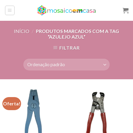
Skip
to
content
INÍCIO
/
PRODUTOS MARCADOS COM A TAG
“AZULEJO AZUL”
FILTRAR
Oferta!