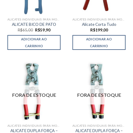
ALICATES INDIVIDUAIS PARA MOSAICO
ALICATES INDIVIDUAIS PARA MOSAICO
ALICATE BICO DE PATO
Alicate Corta Tudo
O
O
R$
65,00
R$
59,90
R$
199,00
preço
preço
original
atual
ADICIONAR AO
ADICIONAR AO
era:
é:
R$65,00.
R$59,90.
CARRINHO
CARRINHO
FORA DE ESTOQUE
FORA DE ESTOQUE
ALICATES INDIVIDUAIS PARA MOSAICO
ALICATES INDIVIDUAIS PARA MOSAICO
ALICATE DUPLA FORÇA –
ALICATE DUPLA FORÇA –