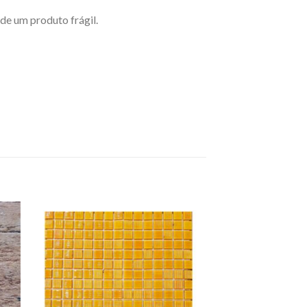
de um produto frágil.
FORA DE 