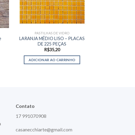
PASTILHAS DE VIDRO
ALICATES INDIVIDU
e
LARANJA MÉDIO LISO – PLACAS
ALICATE DUPLA 
DE 225 PEÇAS
RE
R$
35,20
R$
375
ADICIONAR AO CARRINHO
LER M
Contato
17 991070908
a
casanecchiarte@gmail.com