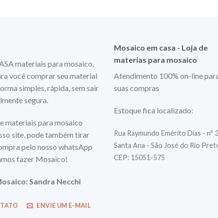
Mosaico em casa - Loja de
materias para mosaico
 materiais para mosaico,
ara você comprar seu material
Atendimento 100% on-line par
orma simples, rápida, sem sair
suas compras
almente segura.
Estoque fica localizado:
e materiais para mosaico
Rua Raymundo Emérito Dias - nº 
so site, pode também tirar
Santa Ana - São José do Rio Pre
compra pelo nosso whatsApp
CEP: 15051-575
mos fazer Mosaico!
osaico: Sandra Necchi
NTATO
ENVIE UM E-MAIL