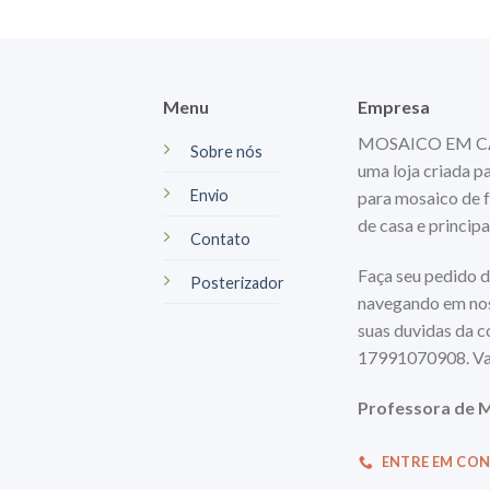
Menu
Empresa
MOSAICO EM CASA
Sobre nós
uma loja criada p
Envio
para mosaico de f
de casa e princip
Contato
Faça seu pedido d
Posterizador
navegando em nos
suas duvidas da 
17991070908. Va
Professora de M
ENTRE EM CO