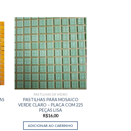
PASTILHAS DE VIDRO
PASTILHAS 
AS
PASTILHAS PARA MOSAICO
AMARELO PIG
VERDE CLARO – PLACA COM 225
PLACA DE 2
PEÇAS LISA
R$
35
R$
16,00
ADICIONAR A
ADICIONAR AO CARRINHO