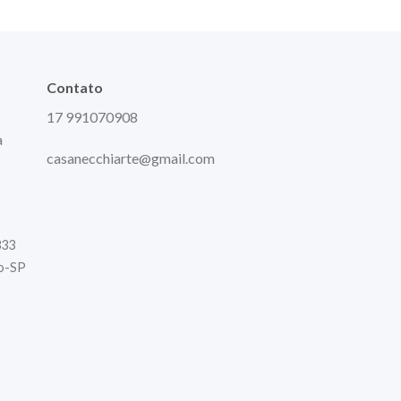
Contato
17 991070908
a
casanecchiarte@gmail.com
333
to-SP