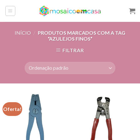
Skip
to
content
INÍCIO
/
PRODUTOS MARCADOS COM A TAG
“AZULEJOS FINOS”
FILTRAR
Oferta!