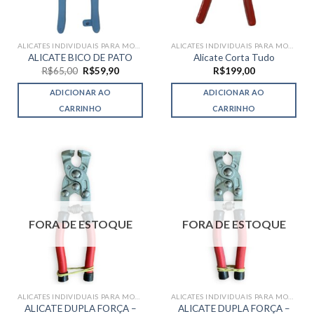
ALICATES INDIVIDUAIS PARA MOSAICO
ALICATES INDIVIDUAIS PARA MOSAICO
ALICATE BICO DE PATO
Alicate Corta Tudo
O
O
R$
65,00
R$
59,90
R$
199,00
preço
preço
original
atual
ADICIONAR AO
ADICIONAR AO
era:
é:
R$65,00.
R$59,90.
CARRINHO
CARRINHO
FORA DE ESTOQUE
FORA DE ESTOQUE
ALICATES INDIVIDUAIS PARA MOSAICO
ALICATES INDIVIDUAIS PARA MOSAICO
ALICATE DUPLA FORÇA –
ALICATE DUPLA FORÇA –