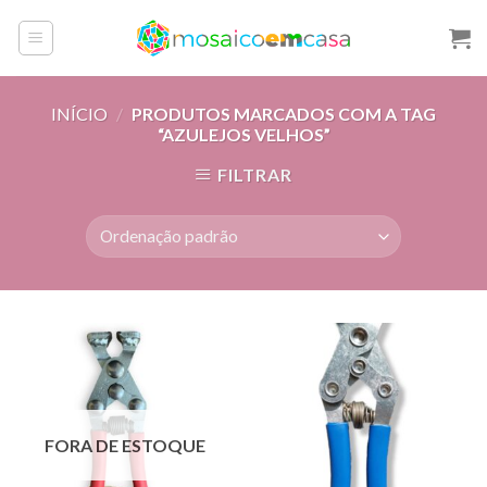
Skip
to
content
INÍCIO
/
PRODUTOS MARCADOS COM A TAG
“AZULEJOS VELHOS”
FILTRAR
FORA DE ESTOQUE