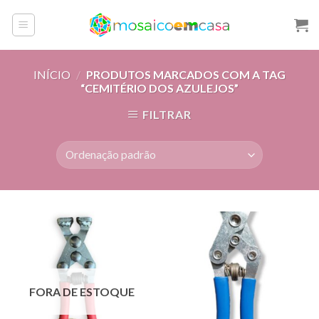
Skip
to
content
INÍCIO
/
PRODUTOS MARCADOS COM A TAG
“CEMITÉRIO DOS AZULEJOS”
FILTRAR
FORA DE ESTOQUE