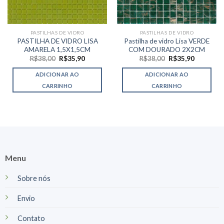
PASTILHAS DE VIDRO
PASTILHAS DE VIDRO
PASTILHA DE VIDRO LISA
Pastilha de vidro Lisa VERDE
AMARELA 1,5X1,5CM
COM DOURADO 2X2CM
O
O
O
O
R$
38,00
R$
35,90
R$
38,00
R$
35,90
preço
preço
preço
preço
original
atual
original
atual
ADICIONAR AO
ADICIONAR AO
era:
é:
era:
é:
R$38,00.
R$35,90.
R$38,00.
R$35,90.
CARRINHO
CARRINHO
Menu
Sobre nós
Envio
Contato