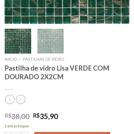
INÍCIO
/
PASTILHAS DE VIDRO
Pastilha de vidro Lisa VERDE COM
DOURADO 2X2CM
O
O
38,00
35,90
R$
R$
preço
preço
2 em estoque
original
atual