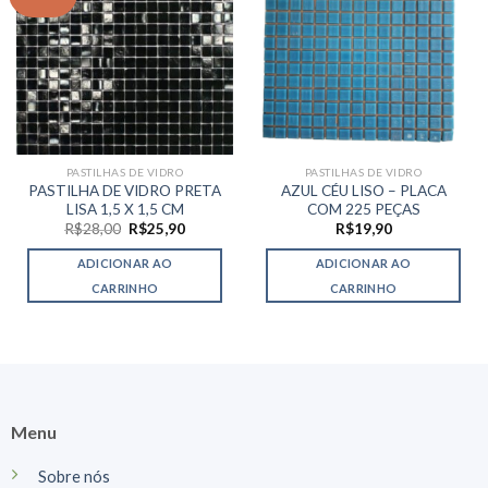
PASTILHAS DE VIDRO
PASTILHAS DE VIDRO
PASTILHA DE VIDRO PRETA
AZUL CÉU LISO – PLACA
LISA 1,5 X 1,5 CM
COM 225 PEÇAS
O
O
R$
28,00
R$
25,90
R$
19,90
preço
preço
original
atual
ADICIONAR AO
ADICIONAR AO
era:
é:
R$28,00.
R$25,90.
CARRINHO
CARRINHO
Menu
Sobre nós