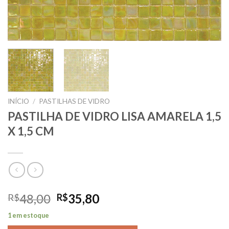
INÍCIO
/
PASTILHAS DE VIDRO
PASTILHA DE VIDRO LISA AMARELA 1,5
X 1,5 CM
O
O
48,00
35,80
R$
R$
preço
preço
1 em estoque
original
atual