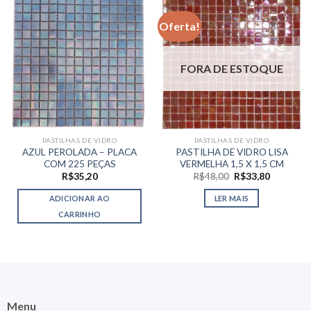
Oferta!
FORA DE ESTOQUE
PASTILHAS DE VIDRO
PASTILHAS DE VIDRO
AZUL PEROLADA – PLACA
PASTILHA DE VIDRO LISA
COM 225 PEÇAS
VERMELHA 1,5 X 1,5 CM
O
O
R$
35,20
R$
48,00
R$
33,80
preço
preço
original
atual
ADICIONAR AO
LER MAIS
era:
é:
R$48,00.
R$33,80.
CARRINHO
Menu