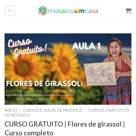
Skip
to
content
INÍCIO
/
CURSOS E AULAS DE MOSAICO
/
CURSOS GRATUITOS
DE MOSAICO
CURSO GRATUITO | Flores de girassol |
Curso completo