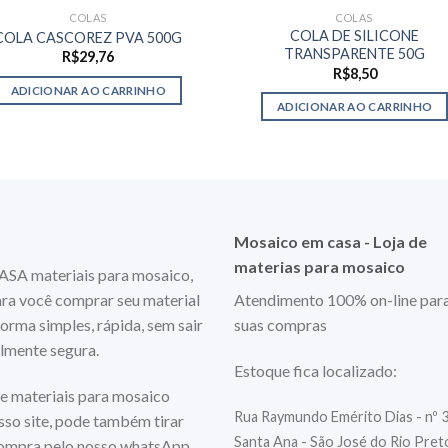
COLAS
COLAS
COLA DE SILICONE
COLA CASCOREZ PVA 500G
TRANSPARENTE 50G
R$
29,76
R$
8,50
ADICIONAR AO CARRINHO
ADICIONAR AO CARRINHO
Mosaico em casa - Loja de
materias para mosaico
 materiais para mosaico,
ara você comprar seu material
Atendimento 100% on-line par
orma simples, rápida, sem sair
suas compras
almente segura.
Estoque fica localizado:
e materiais para mosaico
Rua Raymundo Emérito Dias - nº 
so site, pode também tirar
Santa Ana - São José do Rio Pre
compra pelo nosso whatsApp