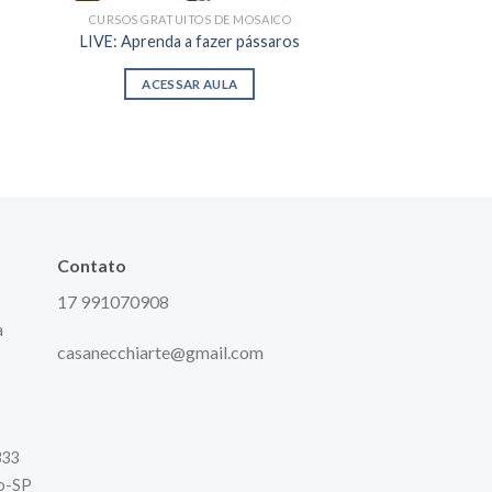
CURSOS GRATUITOS DE MOSAICO
ALICATES INDIVIDU
ALICATE DUP
LIVE: Aprenda a fazer pássaros
ROLD
R$
375
ACESSAR AULA
LER M
Contato
17 991070908
a
casanecchiarte@gmail.com
333
to-SP