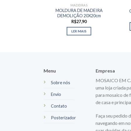
MADEIRAS
MOLDURA DE MADEIRA
DEMOLIÇÃO 20X20cm
R$
27,90
LER MAIS
Menu
Empresa
MOSAICO EM CASA
Sobre nós
uma loja criada p
Envio
para mosaico de f
de casa e princip
Contato
Faça seu pedido d
Posterizador
navegando em nos
suas duvidas da 