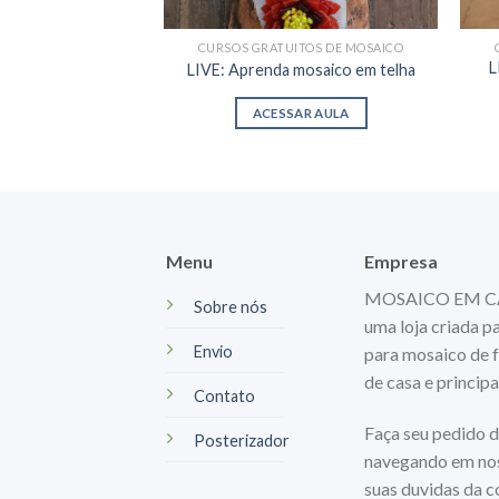
CURSOS GRATUITOS DE MOSAICO
L
LIVE: Aprenda mosaico em telha
ACESSAR AULA
Menu
Empresa
MOSAICO EM CASA
Sobre nós
uma loja criada p
Envio
para mosaico de f
de casa e princip
Contato
Faça seu pedido d
Posterizador
navegando em nos
suas duvidas da 