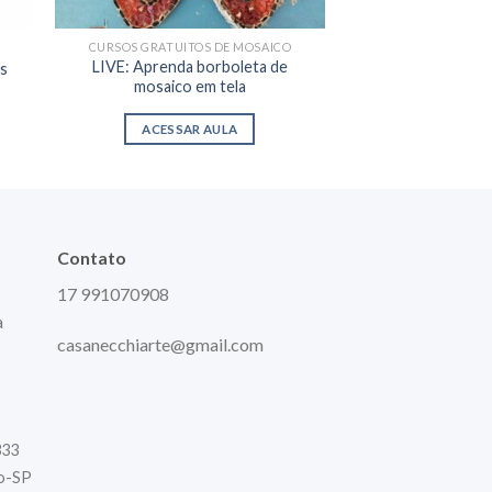
CURSOS GRATUITOS DE MOSAICO
CURSOS GRATUIT
LIVE: Aprenda borboleta de
LIVE: Descubra a 
s
mosaico em tela
seu re
ACESSAR AULA
ACESSAR
Contato
17 991070908
a
casanecchiarte@gmail.com
333
to-SP