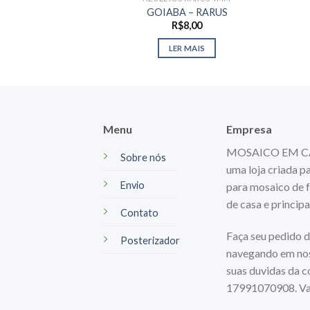
GOIABA – RARUS
R$
8,00
LER MAIS
Menu
Empresa
MOSAICO EM CASA
Sobre nós
uma loja criada p
Envio
para mosaico de f
de casa e princip
Contato
Faça seu pedido d
Posterizador
navegando em nos
suas duvidas da 
17991070908. Va