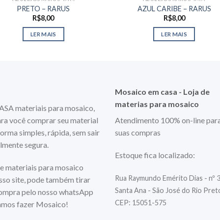
PRETO – RARUS
AZUL CARIBE – RARUS
R$
8,00
R$
8,00
LER MAIS
LER MAIS
Mosaico em casa - Loja de
materias para mosaico
 materiais para mosaico,
ara você comprar seu material
Atendimento 100% on-line par
orma simples, rápida, sem sair
suas compras
almente segura.
Estoque fica localizado:
e materiais para mosaico
Rua Raymundo Emérito Dias - nº 
so site, pode também tirar
Santa Ana - São José do Rio Pre
compra pelo nosso whatsApp
CEP: 15051-575
mos fazer Mosaico!