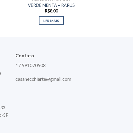
VERDE MENTA – RARUS
VERDE ESCUR
R$
8,00
R$
8,
LER MAIS
LER M
Contato
17 991070908
a
casanecchiarte@gmail.com
333
to-SP