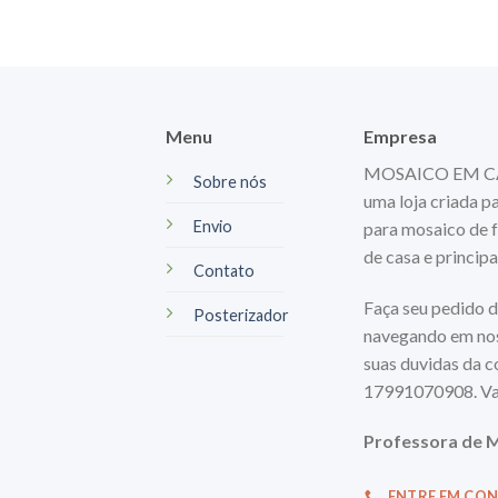
Menu
Empresa
MOSAICO EM CASA
Sobre nós
uma loja criada p
Envio
para mosaico de f
de casa e princip
Contato
Faça seu pedido d
Posterizador
navegando em nos
suas duvidas da 
17991070908. Va
Professora de M
ENTRE EM CO