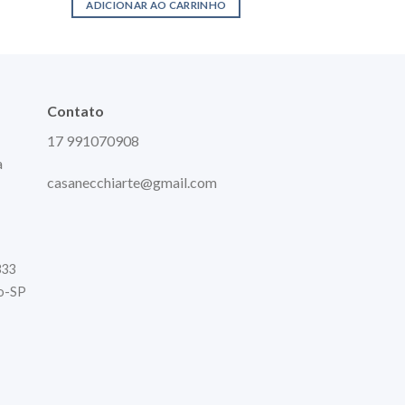
ADICIONAR AO CARRINHO
Contato
17 991070908
a
casanecchiarte@gmail.com
333
to-SP