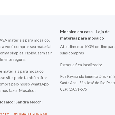
Mosaico em casa - Loja de
materias para mosaico
 materiais para mosaico,
ara você comprar seu material
Atendimento 100% on-line par
orma simples, rápida, sem sair
suas compras
almente segura.
Estoque fica localizado:
e materiais para mosaico
Rua Raymundo Emérito Dias - nº 
so site, pode também tirar
Santa Ana - São José do Rio Pre
compra pelo nosso whatsApp
CEP: 15051-575
mos fazer Mosaico!
osaico: Sandra Necchi
NTATO
ENVIE UM E-MAIL