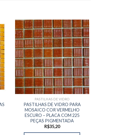
PASTILHAS DE VIDRO
PASTILHAS 
AS
PASTILHAS DE VIDRO PARA
PASTILHAS PA
MOSAICO COR VERMELHO
LARANJA INTENS
ESCURO – PLACA COM 225
225 PEÇAS P
PEÇAS PIGMENTADA
R$
35
R$
35,20
ADICIONAR A