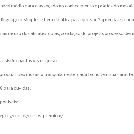
 nível médio para o avançado no conhecimento e prática do mosaic
linguagem simples e bem didática para que você aprenda e produzi
rmas de uso dos alicates, colas, condução do projeto, processo de m
ssistir quantas vezes quiser.
roduzir seu mosaico tranquilamente, cada bicho tem sua caracterí
para dúvidas.
poníveis:
tegory/cursos/cursos-premium/